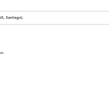
0, Santiago).
on